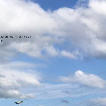
e jaren heen met hart en
ijn.