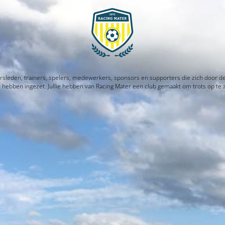
rsleden, trainers, spelers, medewerkers, sponsors en supporters die zich door d
l hebben ingezet. Jullie hebben van Racing Mater een club gemaakt om trots op te z