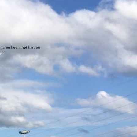
e jaren heen met hart en
ijn.