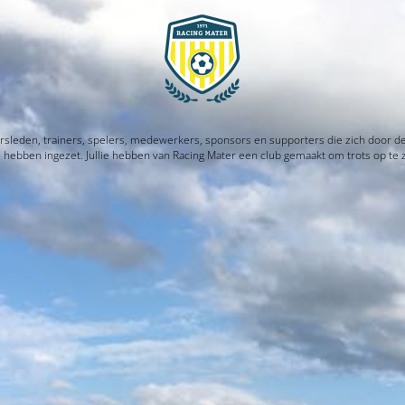
rsleden, trainers, spelers, medewerkers, sponsors en supporters die zich door d
l hebben ingezet. Jullie hebben van Racing Mater een club gemaakt om trots op te z