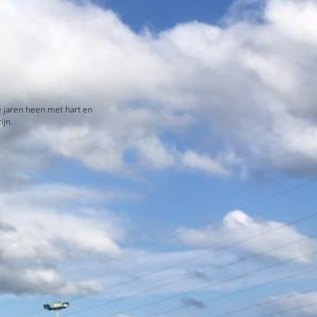
e jaren heen met hart en
ijn.