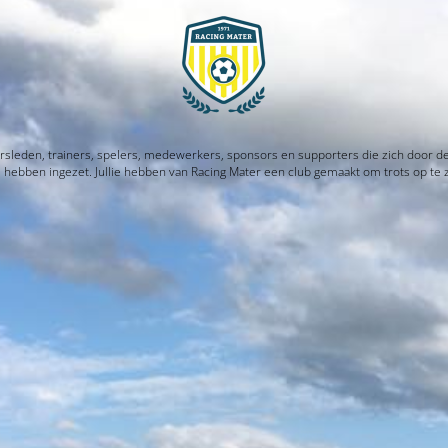
rsleden, trainers, spelers, medewerkers, sponsors en supporters die zich door d
l hebben ingezet. Jullie hebben van Racing Mater een club gemaakt om trots op te z