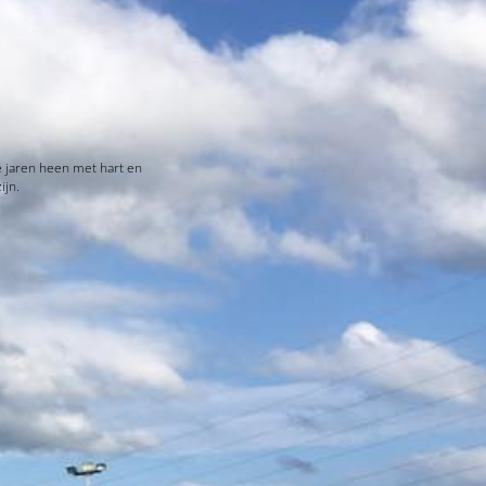
e jaren heen met hart en
ijn.